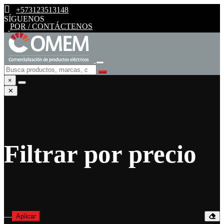
+573123513148
SÍGUENOS
PQR / CONTÁCTENOS
×
✕
Filtrar por precio
—
Aplicar