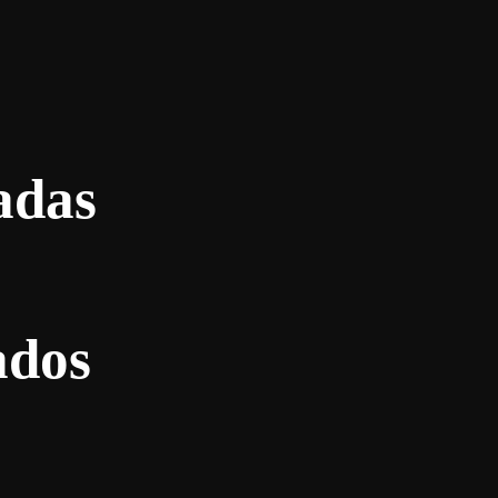
adas
ados