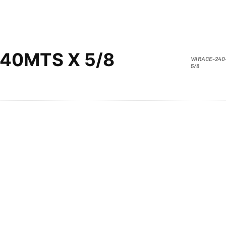
.40MTS X 5/8
VARACE-240
5/8