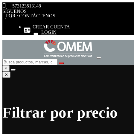
+573123513148
SÍGUENOS
PQR / CONTÁCTENOS
CREAR CUENTA
LOGIN
×
✕
Filtrar por precio