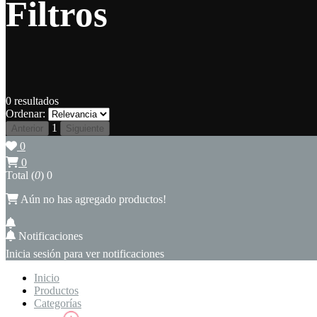
Filtros
0
resultados
Ordenar:
1
Anterior
Siguiente
0
0
Total (
0
)
0
Aún no has agregado productos!
Notificaciones
Inicia sesión para ver notificaciones
Inicio
Productos
Categorías