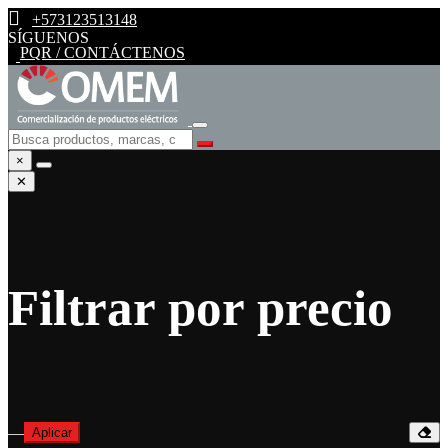
+573123513148
SÍGUENOS
PQR / CONTÁCTENOS
×
✕
Filtrar por precio
—
Aplicar