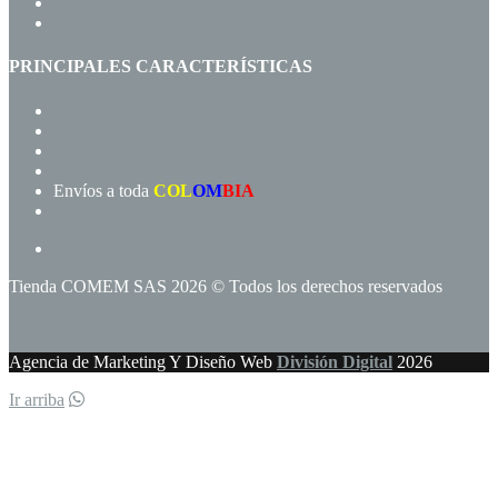
INICIO
PRODUCTOS
PRINCIPALES CARACTERÍSTICAS
Navegación rápida
Gran variedad de productos
Precios de fábrica
Compra rápida!
Envíos a toda
COL
OM
BIA
Términos y condiciones
Tienda COMEM SAS 2026 © Todos los derechos reservados
Agencia de Marketing Y Diseño Web
División Digital
2026
Ir arriba