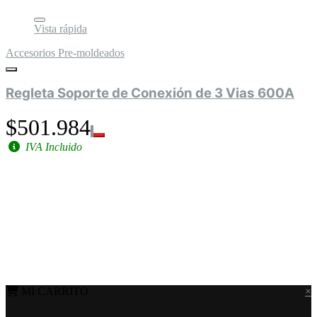
Vista rápida
Accesorios Pre-moldeados
Regleta Soporte de Conexión de 3 Vias 600A
$501.984
IVA Incluido
MI CARRITO
×