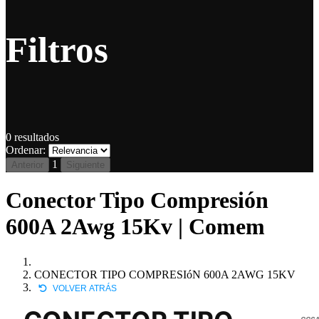
Filtros
0
resultados
Ordenar:
1
Anterior
Siguiente
Conector Tipo Compresión
600A 2Awg 15Kv | Comem
CONECTOR TIPO COMPRESIóN 600A 2AWG 15KV
VOLVER ATRÁS
CC6A