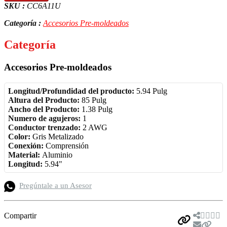
SKU :
CC6A11U
Categoría :
Accesorios Pre-moldeados
Categoría
Accesorios Pre-moldeados
Longitud/Profundidad del producto:
5.94 Pulg
Altura del Producto:
85 Pulg
Ancho del Producto:
1.38 Pulg
Numero de agujeros:
1
Conductor trenzado:
2 AWG
Color:
Gris Metalizado
Conexión:
Comprensión
Material:
Aluminio
Longitud:
5.94"
Pregúntale a un Asesor
Compartir