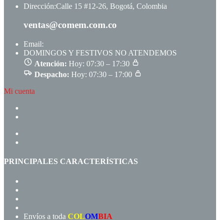
Dirección:
Calle 15 #12-26, Bogotá, Colombia
ventas@comem.com.co
Email:
ventas@comem.com.co
DOMINGOS Y FESTIVOS NO ATENDEMOS
Atención:
Hoy: 07:30 – 17:30
Despacho:
Hoy: 07:30 – 17:00
Mi cuenta
CREAR CUENTA
INGRESAR
INICIO
PRODUCTOS
PRINCIPALES CARACTERÍSTICAS
Navegación rápida
Gran variedad de productos
Precios de fábrica
Compra rápida!
Envíos a toda
COL
OM
BIA