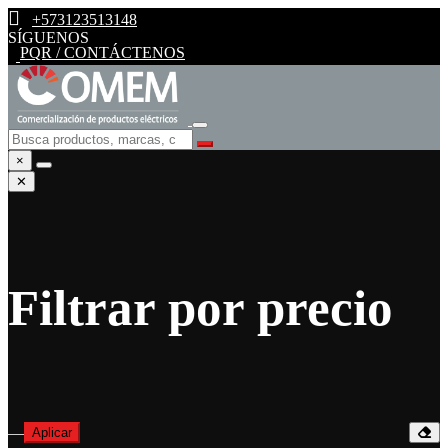
+573123513148
SÍGUENOS
PQR / CONTÁCTENOS
×
✕
Filtrar por precio
—
Aplicar