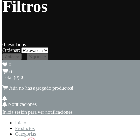
Filtros
0
resultados
Ordenar:
1
Anterior
Siguiente
0
0
Total (
0
)
0
Aún no has agregado productos!
Notificaciones
Inicia sesión para ver notificaciones
Inicio
Productos
Categorías