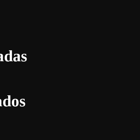
adas
ados