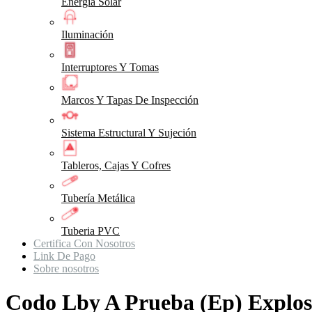
Energia Solar
Iluminación
Interruptores Y Tomas
Marcos Y Tapas De Inspección
Sistema Estructural Y Sujeción
Tableros, Cajas Y Cofres
Tubería Metálica
Tuberia PVC
Certifica Con Nosotros
Link De Pago
Sobre nosotros
Codo Lby A Prueba (Ep) Explo