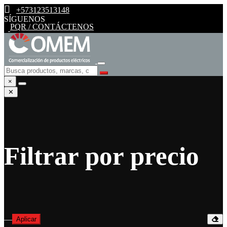
+573123513148
SÍGUENOS
PQR / CONTÁCTENOS
×
✕
Filtrar por precio
—
Aplicar