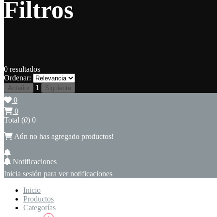
Filtros
0
resultados
Ordenar:
1
Anterior
Siguiente
0
0
Total (
0
)
0
Aún no has agregado productos!
Notificaciones
Inicia sesión para ver notificaciones
Inicio
Productos
Categorías