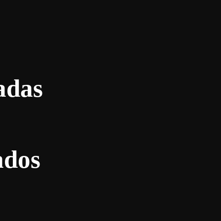
adas
ados