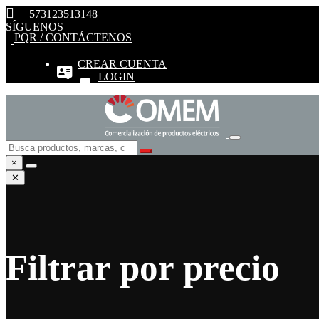
+573123513148
SÍGUENOS
PQR / CONTÁCTENOS
CREAR CUENTA
LOGIN
×
✕
Filtrar por precio