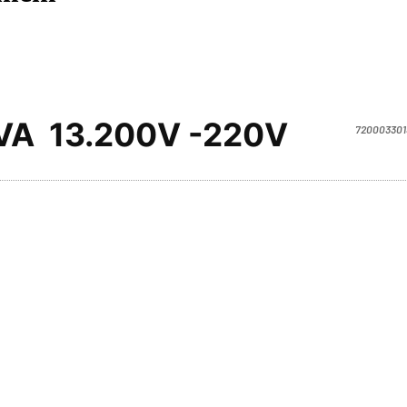
  13.200V -220V
720003301